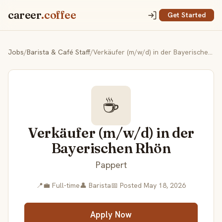
career
.coffee
Get Started
Jobs
/
Barista & Café Staff
/
Verkäufer (m/w/d) in der Bayerischen Rhön
☕
Verkäufer (m/w/d) in der
Bayerischen Rhön
Pappert
📍
💼 Full-time
👤 Barista
📅 Posted May 18, 2026
Apply Now