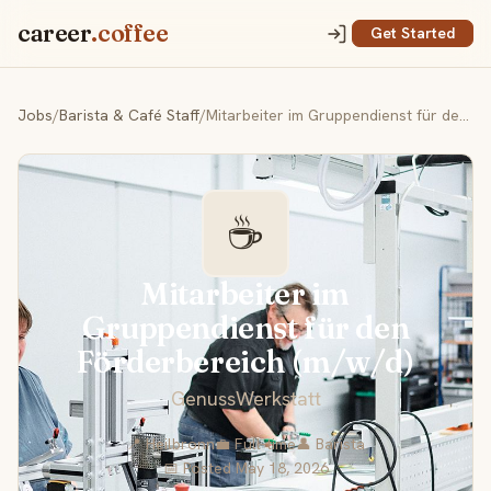
career
.coffee
Get Started
Jobs
/
Barista & Café Staff
/
Mitarbeiter im Gruppendienst für den Förderbereich (m/w/d)
☕
Mitarbeiter im
Gruppendienst für den
Förderbereich (m/w/d)
GenussWerkstatt
📍 Heilbronn
💼 Full-time
👤 Barista
📅 Posted May 18, 2026