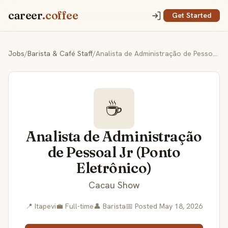
career
.coffee
Get Started
Jobs
/
Barista & Café Staff
/
Analista de Administração de Pessoal Jr (Ponto Eletrônico)
☕
Analista de Administração
de Pessoal Jr (Ponto
Eletrônico)
Cacau Show
📍 Itapevi
💼 Full-time
👤 Barista
📅 Posted May 18, 2026