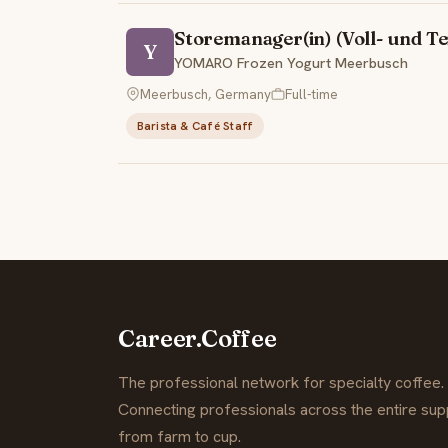
Storemanager(in) (Voll- und Tei
Y
YOMARO Frozen Yogurt Meerbusch
Meerbusch, Germany
Full-time
Barista & Café Staff
Career.Coffee
The professional network for specialty coffee.
Connecting professionals across the entire supp
from farm to cup.