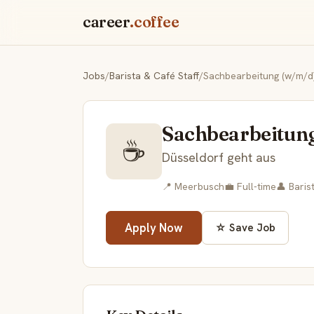
career
.coffee
Jobs
/
Barista & Café Staff
/
Sachbearbeitung (w/m/d
Sachbearbeitun
☕
Düsseldorf geht aus
📍 Meerbusch
💼 Full-time
👤 Baris
Apply Now
☆ Save Job