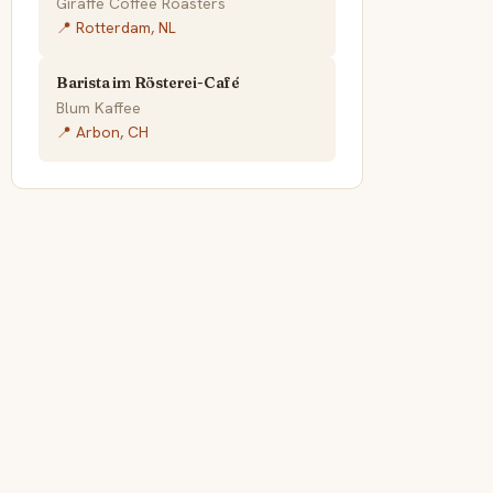
Giraffe Coffee Roasters
📍 Rotterdam, NL
Barista im Rösterei-Café
Blum Kaffee
📍 Arbon, CH