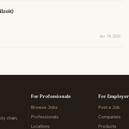
lzeit)
Apr 18, 2026
For Professionals
For Employer
Browse Jobs
Post a Job
Professionals
Companies
ly chain,
Locations
Products