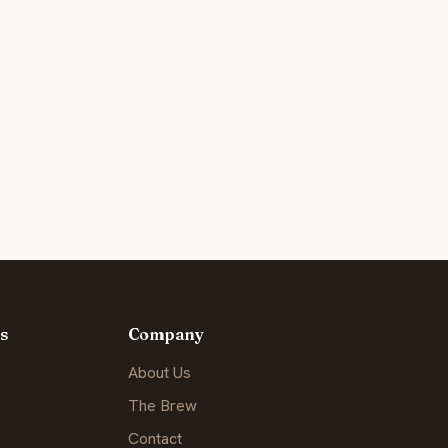
s
Company
About Us
The Brew
Contact