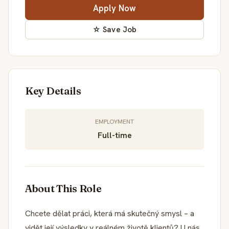
Apply Now
☆ Save Job
Key Details
EMPLOYMENT
Full-time
About This Role
Chcete dělat práci, která má skutečný smysl – a
vidět její výsledky v reálném životě klientů? U nás