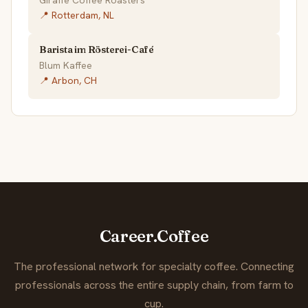
Giraffe Coffee Roasters
📍 Rotterdam, NL
Barista im Rösterei-Café
Blum Kaffee
📍 Arbon, CH
Career.Coffee
The professional network for specialty coffee. Connecting
professionals across the entire supply chain, from farm to
cup.