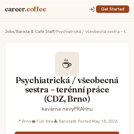
career
.coffee
Get Started
Jobs
/
Barista & Café Staff
/
Psychiatrická / všeobecná sestra – terénní práce (CDZ, Brno)
☕
Psychiatrická / všeobecná
sestra – terénní práce
(CDZ, Brno)
kavárna nevyPRAHnu
📍 Brno
💼 Full-time
👤 Barista
📅 Posted May 18, 2026