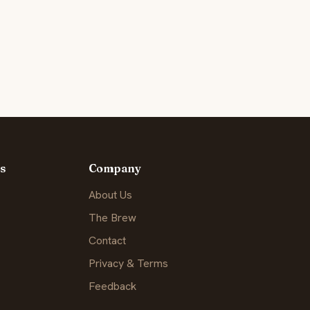
s
Company
About Us
The Brew
Contact
Privacy & Terms
Feedback