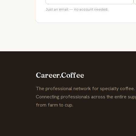
Just an email — no account needed.
Career.Coffee
The professional network for specialty coffee.
Connecting professionals across the entire supp
from farm to cup.