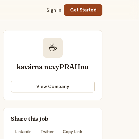
Sign In
Get Started
☕
kavárna nevyPRAHnu
View Company
Share this job
LinkedIn
Twitter
Copy Link