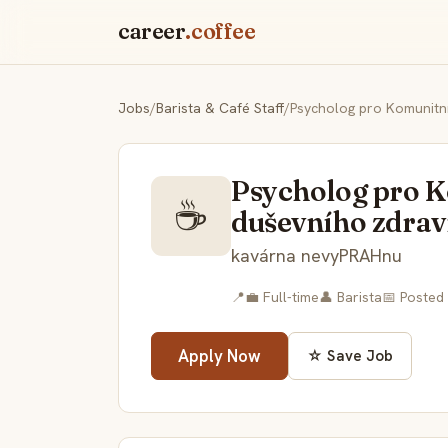
career
.coffee
Jobs
/
Barista & Café Staff
/
Psycholog pro Komunitní
Psycholog pro K
☕
duševního zdrav
kavárna nevyPRAHnu
📍
💼 Full-time
👤 Barista
📅 Posted
Apply Now
☆ Save Job