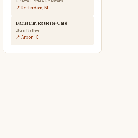
Giraffe Coffee Roasters
📍 Rotterdam, NL
Barista im Rösterei-Café
Blum Kaffee
📍 Arbon, CH