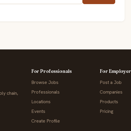
For Professionals
For Employer
Browse Jobs
Post a Job
Professionals
Companies
ly chain,
Locations
Products
Events
Pricing
Create Profile