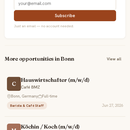
Subscribe
Just an email — no account needed.
More opportunities in Bonn
View all
Hauswirtschafter (m/w/d)
C
Café BMZ
Bonn, Germany
Full-time
Jun 27, 2026
Barista & Café Staff
Köchin / Koch (m/w/d)