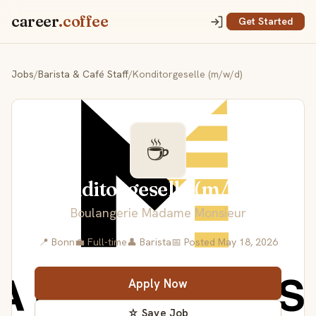
career
.coffee
Get Started
Jobs
/
Barista & Café Staff
/
Konditorgeselle (m/w/d)
☕
Konditorgeselle (m/w/d)
Boulangerie Madame Monsieur
📍 Bonn
💼 Full-time
👤 Barista
📅 Posted May 18, 2026
Apply Now
☆ Save Job