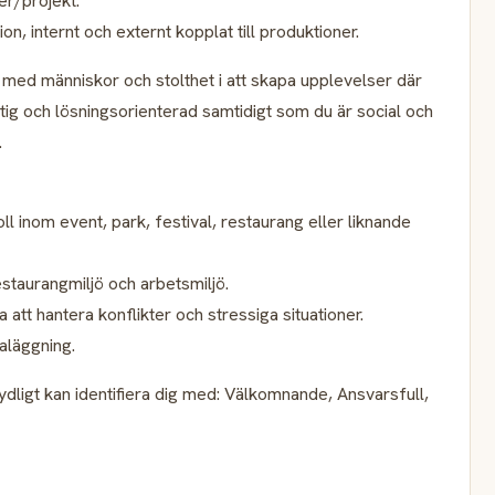
er/projekt.
n, internt och externt kopplat till produktioner.
et med människor och stolthet i att skapa upplevelser där
aftig och lösningsorienterad samtidigt som du är social och
.
oll inom event, park, festival, restaurang eller liknande
taurangmiljö och arbetsmiljö.
t hantera konflikter och stressiga situationer.
aläggning.
ydligt kan identifiera dig med: Välkomnande, Ansvarsfull,