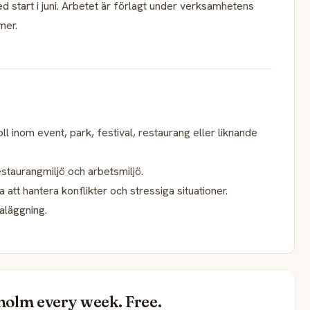
d start i juni. Arbetet är förlagt under verksamhetens
mer.
oll inom event, park, festival, restaurang eller liknande
taurangmiljö och arbetsmiljö.
t hantera konflikter och stressiga situationer.
aläggning.
holm every week. Free.