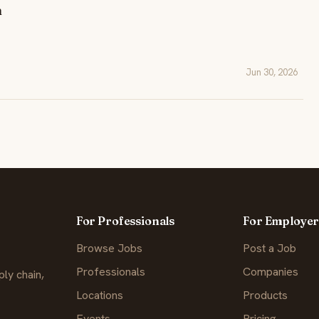
n
Jun 30, 2026
For Professionals
For Employer
Browse Jobs
Post a Job
Professionals
Companies
ly chain,
Locations
Products
Events
Pricing