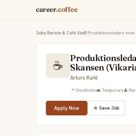
career
.coffee
Jobs
/
Barista & Café Staff
/
Produktionsledare inom G
Produktionsledar
☕
Skansen (Vikari
Arturs Kafé
📍 Stockholm
💼 Temporary
👤 Bar
Apply Now
☆ Save Job