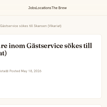
Jobs
Locations
The Brew
ästservice sökes till Skansen (Vikariat)
e inom Gästservice sökes till
at)
ista
📅 Posted May 18, 2026