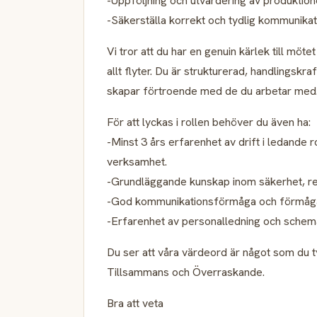
-Uppföljning och utvärdering av produktion
-Säkerställa korrekt och tydlig kommunikatio
Vi tror att du har en genuin kärlek till möt
allt flyter. Du är strukturerad, handlingskr
skapar förtroende med de du arbetar med
För att lyckas i rollen behöver du även ha:
-Minst 3 års erfarenhet av drift i ledande r
verksamhet.
-Grundläggande kunskap inom säkerhet, res
-God kommunikationsförmåga och förmåga at
-Erfarenhet av personalledning och schem
Du ser att våra värdeord är något som du t
Tillsammans och Överraskande.
Bra att veta