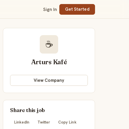
Sign In
Get Started
☕
Arturs Kafé
View Company
Share this job
LinkedIn
Twitter
Copy Link