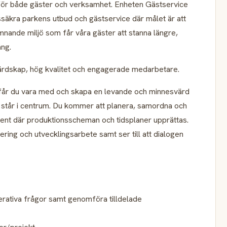
 för både gäster och verksamhet. Enheten Gästservice
tssäkra parkens utbud och gästservice där målet är att
mnande miljö som får våra gäster att stanna längre,
ång.
värdskap, hög kvalitet och engagerade medarbetare.
får du vara med och skapa en levande och minnesvärd
 står i centrum. Du kommer att planera, samordna och
vent där produktionsscheman och tidsplaner upprättas.
ering och utvecklingsarbete samt ser till att dialogen
operativa frågor samt genomföra tilldelade