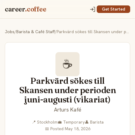
career
.coffee
Get Started
Jobs
/
Barista & Café Staff
/
Parkvärd sökes till Skansen under perioden juni-augusti (vikariat)
☕
Parkvärd sökes till
Skansen under perioden
juni-augusti (vikariat)
Arturs Kafé
📍 Stockholm
💼 Temporary
👤 Barista
📅 Posted May 18, 2026