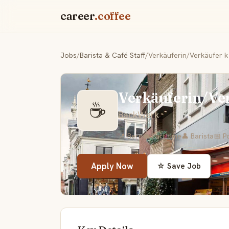
career
.coffee
Jobs
/
Barista & Café Staff
/
Verkäuferin/Verkäufer k 
Verkäuferin/Ver
☕
BackWerk
📍 Bern
💼 Part-time
👤 Barista
📅 P
Apply Now
☆ Save Job