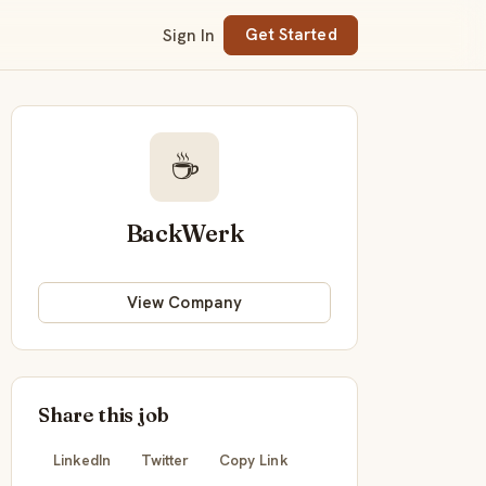
Sign In
Get Started
☕
BackWerk
View Company
Share this job
LinkedIn
Twitter
Copy Link