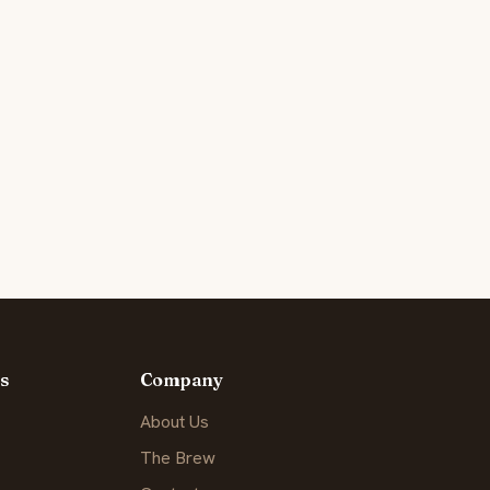
s
Company
About Us
The Brew