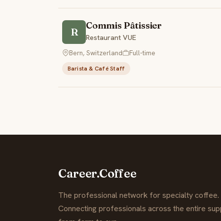
Commis Pâtissier
R
Restaurant VUE
Bern, Switzerland
Full-time
Barista & Café Staff
Career.Coffee
The professional network for specialty coffee.
Connecting professionals across the entire supp