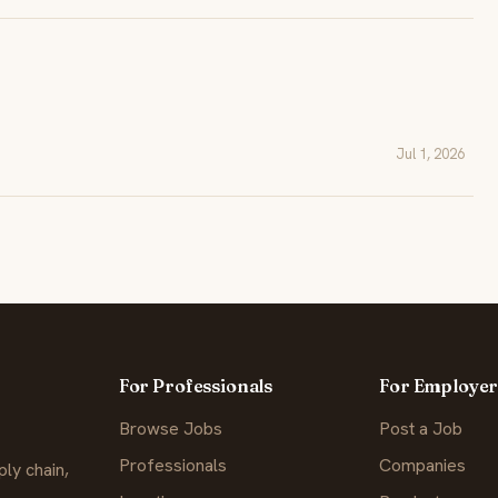
Jul 1, 2026
For Professionals
For Employer
Browse Jobs
Post a Job
Professionals
Companies
ly chain,