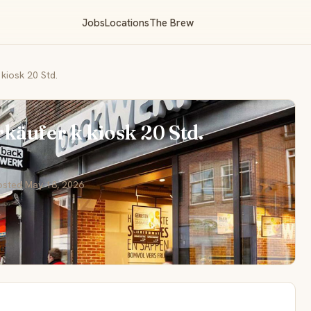
Jobs
Locations
The Brew
kiosk 20 Std.
käufer k kiosk 20 Std.
osted May 18, 2026