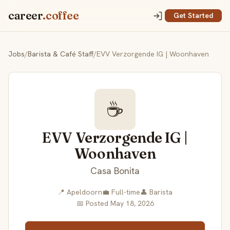
career
.coffee
Get Started
Jobs
/
Barista & Café Staff
/
EVV Verzorgende IG | Woonhaven
☕
EVV Verzorgende IG |
Woonhaven
Casa Bonita
📍 Apeldoorn
💼 Full-time
👤 Barista
📅 Posted May 18, 2026