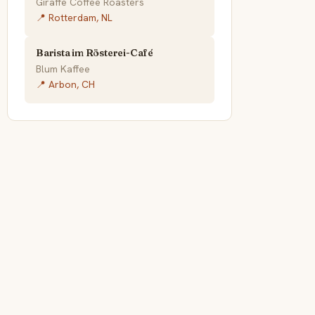
Giraffe Coffee Roasters
📍 Rotterdam, NL
Barista im Rösterei-Café
Blum Kaffee
📍 Arbon, CH