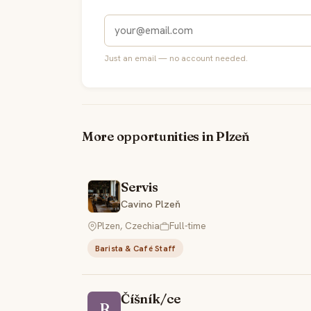
Just an email — no account needed.
More opportunities in Plzeň
Servis
Cavino Plzeň
Plzen, Czechia
Full-time
Barista & Café Staff
Číšník/ce
R