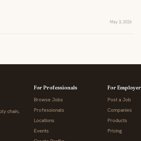
May 3, 2026
For Professionals
For Employer
Browse Jobs
Post a Job
Professionals
Companies
ly chain,
Locations
Products
Events
Pricing