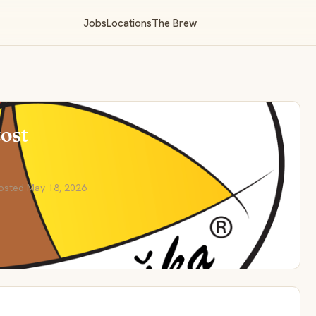
Jobs
Locations
The Brew
tost
osted May 18, 2026