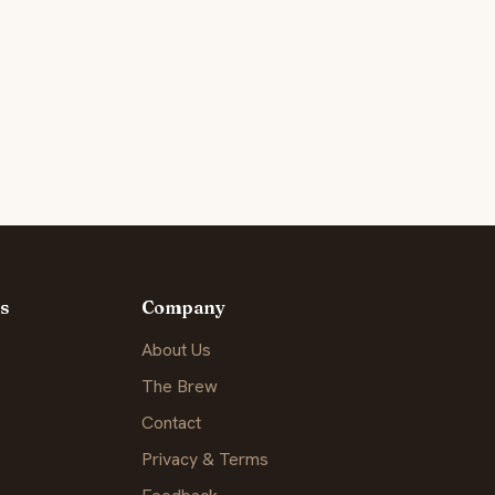
s
Company
About Us
The Brew
Contact
Privacy & Terms