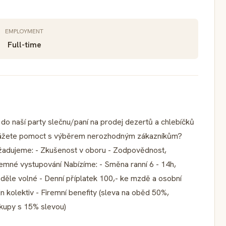
EMPLOYMENT
Full-time
do naší party slečnu/paní na prodej dezertů a chlebíčků
okážete pomoct s výběrem nerozhodným zákazníkům?
žadujeme: - Zkušenost v oboru - Zodpovědnost,
íjemné vystupování Nabízíme: - Směna ranní 6 - 14h,
děle volné - Denní příplatek 100,- ke mzdě a osobní
n kolektiv - Firemní benefity (sleva na oběd 50%,
kupy s 15% slevou)