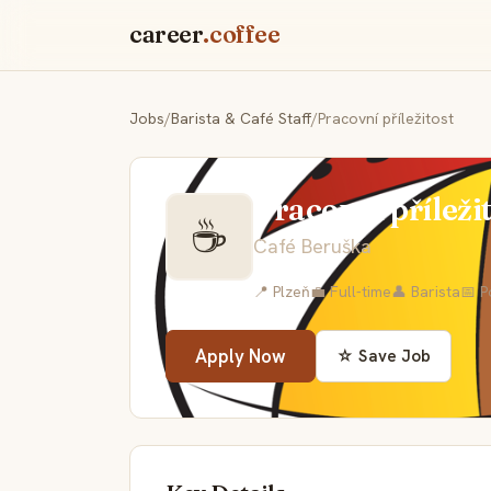
career
.coffee
Jobs
/
Barista & Café Staff
/
Pracovní příležitost
Pracovní příleži
☕
Café Beruška
📍 Plzeň
💼 Full-time
👤 Barista
📅 P
Apply Now
☆ Save Job