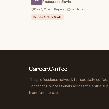
Restaurace Slavia
Plzeň, Czech Republic
Full-time
Barista & Café Staff
Career.Coffee
The professional network for specialty coffee.
Connecting professionals across the entire supp
from farm to cup.