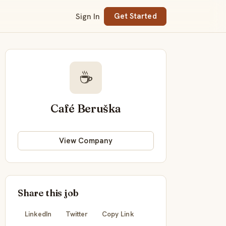
Sign In
Get Started
☕
Café Beruška
View Company
Share this job
LinkedIn
Twitter
Copy Link