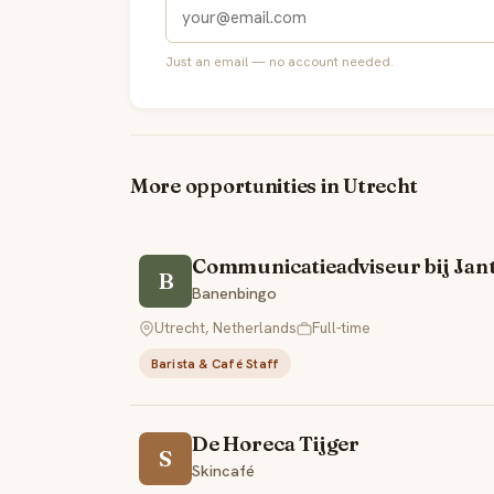
Just an email — no account needed.
More opportunities in Utrecht
Communicatieadviseur bij Jan
B
Banenbingo
Utrecht, Netherlands
Full-time
Barista & Café Staff
De Horeca Tijger
S
Skincafé