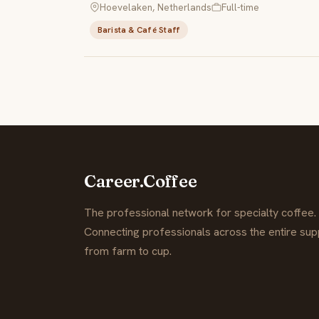
Hoevelaken, Netherlands
Full-time
Barista & Café Staff
Career.Coffee
The professional network for specialty coffee.
Connecting professionals across the entire supp
from farm to cup.