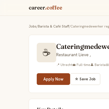
career
.coffee
Jobs
/
Barista & Café Staff
/
Cateringmedewerker reg
Cateringmedewer
☕
Restaurant Lieve ,
📍 Utrecht
💼 Full-time
👤 Barista
📅
Apply Now
☆ Save Job