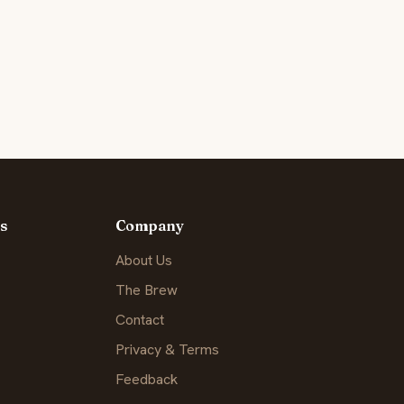
s
Company
About Us
The Brew
Contact
Privacy & Terms
Feedback