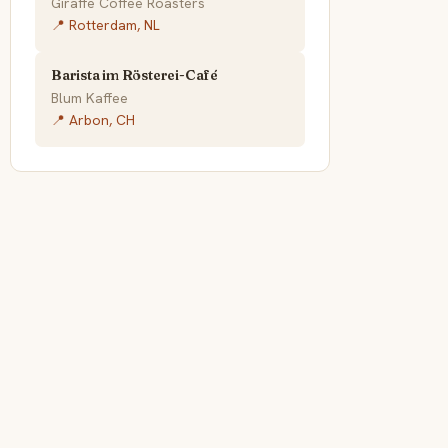
Giraffe Coffee Roasters
📍 Rotterdam, NL
Barista im Rösterei-Café
Blum Kaffee
📍 Arbon, CH