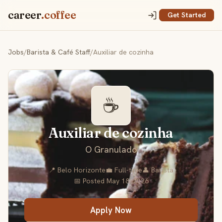
career
.coffee
Get Started
Jobs
/
Barista & Café Staff
/
Auxiliar de cozinha
☕
Auxiliar de cozinha
O Granulado
📍 Belo Horizonte
💼 Full-time
👤 Barista
📅 Posted May 18, 2026
Apply Now