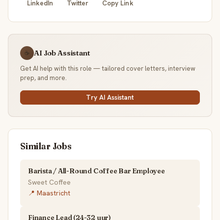
LinkedIn
Twitter
Copy Link
AI Job Assistant
☕
Get AI help with this role — tailored cover letters, interview
prep, and more.
Try AI Assistant
Similar Jobs
Barista / All-Round Coffee Bar Employee
Sweet Coffee
📍 Maastricht
Finance Lead (24-32 uur)