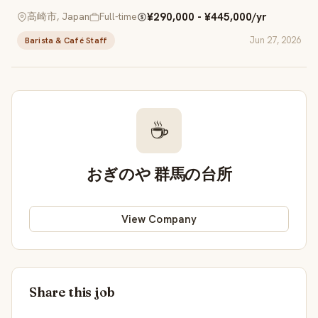
¥290,000 - ¥445,000/yr
高崎市, Japan
Full-time
Jun 27, 2026
Barista & Café Staff
☕
おぎのや 群馬の台所
View Company
Share this job