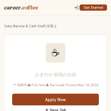
career
.coffee
Get Started
Jobs
/
Barista & Café Staff
/
栄養士
☕
栄養士
おぎのや 群馬の台所
📍 高崎市
💼 Full-time
👤 Barista
📅 Posted May 18, 2026
Apply Now
☆ Save Job