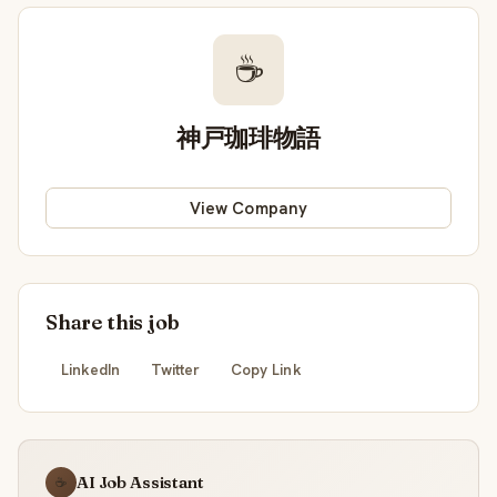
☕
神戸珈琲物語
View Company
Share this job
LinkedIn
Twitter
Copy Link
AI Job Assistant
☕