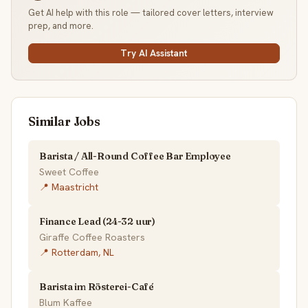
Get AI help with this role — tailored cover letters, interview
prep, and more.
Try AI Assistant
Similar Jobs
Barista / All-Round Coffee Bar Employee
Sweet Coffee
📍 Maastricht
Finance Lead (24-32 uur)
Giraffe Coffee Roasters
📍 Rotterdam, NL
Barista im Rösterei-Café
Blum Kaffee