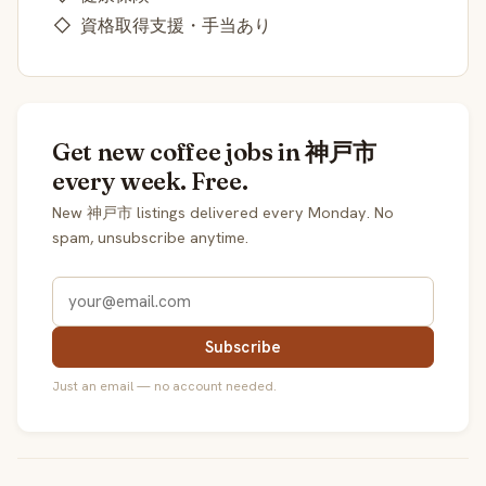
◇ 資格取得支援・手当あり
Get new coffee jobs in 神戸市
every week. Free.
New 神戸市 listings delivered every Monday. No
spam, unsubscribe anytime.
Subscribe
Just an email — no account needed.