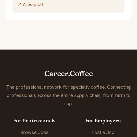
📍 Arbon, CH
Career.Coffee
The professional network for specialty coffee. Connecting
professionals across the entire supply chain, from farm to
cup.
For Professionals
For Employers
Browse Jobs
Post a Job