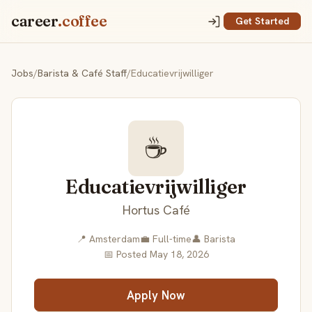
career
.coffee
Get Started
Jobs
/
Barista & Café Staff
/
Educatievrijwilliger
☕
Educatievrijwilliger
Hortus Café
📍 Amsterdam
💼 Full-time
👤 Barista
📅 Posted May 18, 2026
Apply Now