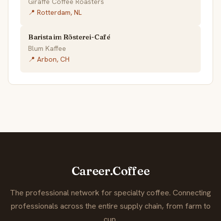
Giraffe Coffee Roasters
📍 Rotterdam, NL
Barista im Rösterei-Café
Blum Kaffee
📍 Arbon, CH
Career.Coffee
The professional network for specialty coffee. Connecting
professionals across the entire supply chain, from farm to
cup.