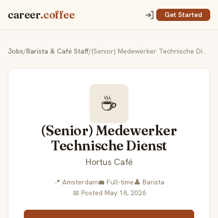
career
.coffee
Get Started
Jobs
/
Barista & Café Staff
/
(Senior) Medewerker Technische Dienst
☕
(Senior) Medewerker
Technische Dienst
Hortus Café
📍 Amsterdam
💼 Full-time
👤 Barista
📅 Posted May 18, 2026