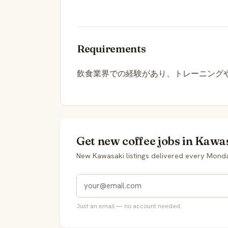
Requirements
飲食業界での経験があり、トレーニング
Get new coffee jobs in Kawa
New Kawasaki listings delivered every Mond
Just an email — no account needed.