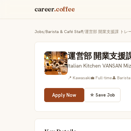
career
.coffee
Jobs
/
Barista & Café Staff
/
運営部 開業支援課 トレ
運営部 開業支援
Italian Kitchen VANSAN Mi
📍 Kawasaki
💼 Full-time
👤 Barista
Apply Now
☆ Save Job