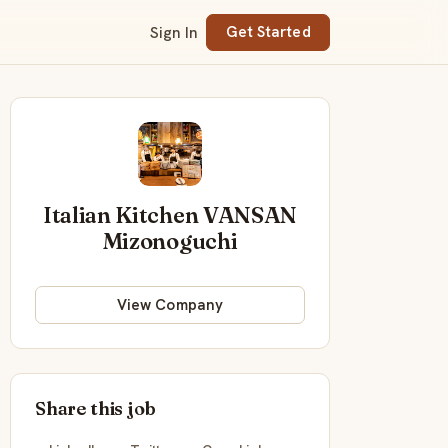
Sign In
Get Started
Italian Kitchen VANSAN
Mizonoguchi
View Company
Share this job