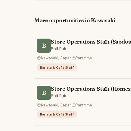
More opportunities in Kawasaki
Store Operations Staff (Saod
B
Bull Pulu
Kawasaki, Japan
Part-time
Barista & Café Staff
Store Operations Staff (Homez
B
Bull Pulu
Kawasaki, Japan
Part-time
Barista & Café Staff