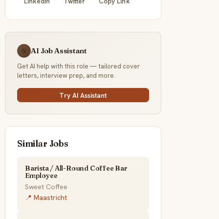
LinkedIn
Twitter
Copy Link
AI Job Assistant
☕
Get AI help with this role — tailored cover
letters, interview prep, and more.
Try AI Assistant
Similar Jobs
Barista / All-Round Coffee Bar
Employee
Sweet Coffee
📍 Maastricht