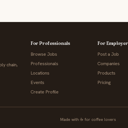
For Professionals
For Employer
Browse Jobs
Post a Job
Professionals
Companies
ly chain,
Locations
Products
Events
Pricing
Create Profile
Made with
☕
for coffee lovers