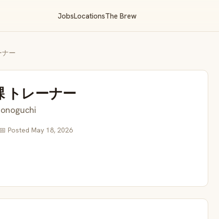
Jobs
Locations
The Brew
ーナー
課 トレーナー
zonoguchi
📅 Posted May 18, 2026