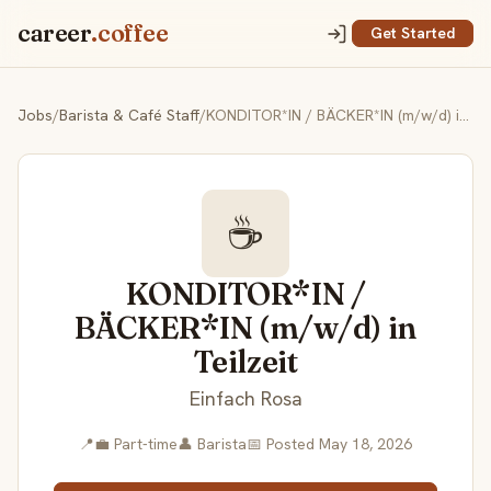
career
.coffee
Get Started
Jobs
/
Barista & Café Staff
/
KONDITOR*IN / BÄCKER*IN (m/w/d) in Teilzeit
☕
KONDITOR*IN /
BÄCKER*IN (m/w/d) in
Teilzeit
Einfach Rosa
📍
💼 Part-time
👤 Barista
📅 Posted May 18, 2026