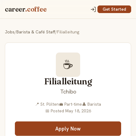
career
.coffee
Get Started
Jobs
/
Barista & Café Staff
/
Filialleitung
☕
Filialleitung
Tchibo
📍 St. Pölten
💼 Part-time
👤 Barista
📅 Posted May 18, 2026
Apply Now