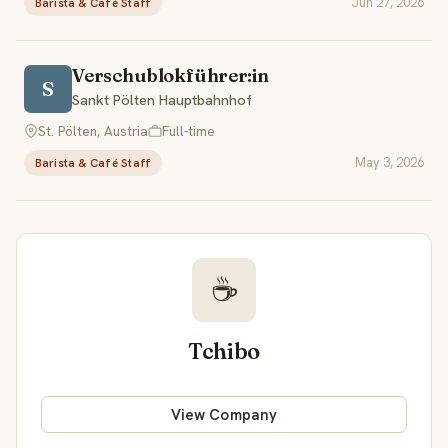
Jun 27, 2026
Barista & Café Staff
Verschublokführer:in
S
Sankt Pölten Hauptbahnhof
St. Pölten, Austria
Full-time
May 3, 2026
Barista & Café Staff
☕
Tchibo
View Company