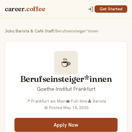
career
.coffee
Get Started
Jobs
/
Barista & Café Staff
/
Berufs­einsteiger*innen
☕
Berufs­einsteiger*innen
Goethe-Institut Frankfurt
📍 Frankfurt am Main
💼 Full-time
👤 Barista
📅 Posted May 18, 2026
Apply Now