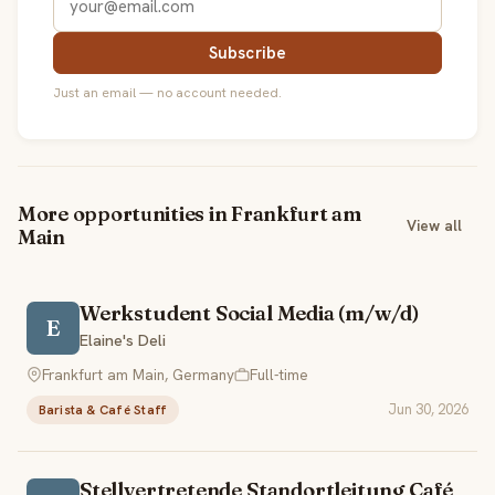
Subscribe
Just an email — no account needed.
More opportunities in Frankfurt am
View all
Main
Werkstudent Social Media (m/w/d)
E
Elaine's Deli
Frankfurt am Main, Germany
Full-time
Jun 30, 2026
Barista & Café Staff
Stellvertretende Standortleitung Café