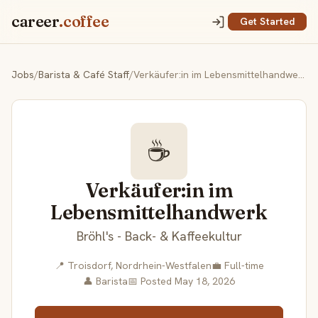
career
.coffee
Get Started
Jobs
/
Barista & Café Staff
/
Verkäufer:in im Lebensmittelhandwerk
☕
Verkäufer:in im
Lebensmittelhandwerk
Bröhl's - Back- & Kaffeekultur
📍 Troisdorf, Nordrhein-Westfalen
💼 Full-time
👤 Barista
📅 Posted May 18, 2026