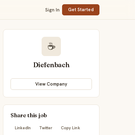
Sign In
Get Started
☕
Diefenbach
View Company
Share this job
LinkedIn
Twitter
Copy Link