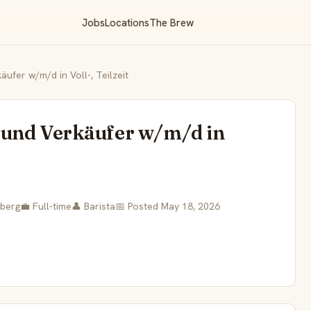
Jobs
Locations
The Brew
ufer w/m/d in Voll-, Teilzeit
 und Verkäufer w/m/d in
mberg
💼 Full-time
👤 Barista
📅 Posted May 18, 2026