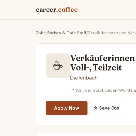
career
.coffee
Jobs
/
Barista & Café Staff
/
Verkäuferinnen und Verkä
Verkäuferinnen
☕
Voll-, Teilzeit
Diefenbach
📍 Weil der Stadt, Baden-Württe
Apply Now
☆ Save Job